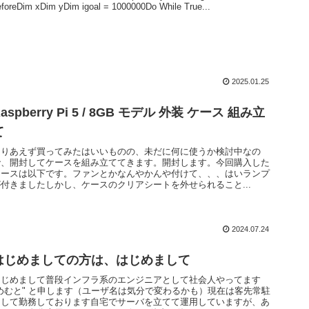
eforeDim xDim yDim igoal = 1000000Do While True...
2025.01.25
aspberry Pi 5 / 8GB モデル 外装 ケース 組み立
て
とりあえず買ってみたはいいものの、未だに何に使うか検討中なの
で、開封してケースを組み立ててきます。開封します。今回購入した
ケースは以下です。ファンとかなんやかんや付けて、、、はいランプ
が付きましたしかし、ケースのクリアシートを外せられること...
2024.07.24
はじめましての方は、はじめまして
はじめまして普段インフラ系のエンジニアとして社会人やってます
"めむと" と申します（ユーザ名は気分で変わるかも）現在は客先常駐
として勤務しております自宅でサーバを立てて運用していますが、あ