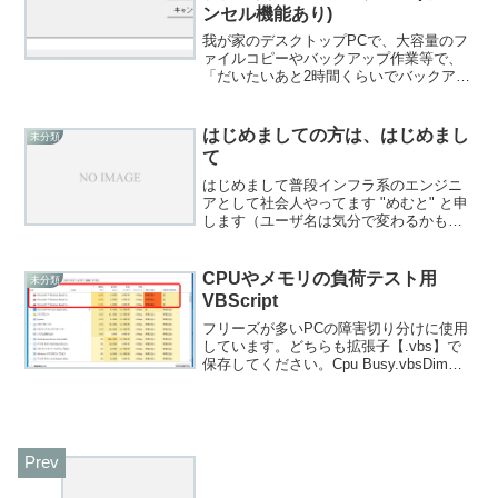
ンセル機能あり)
我が家のデスクトップPCで、大容量のフ
ァイルコピーやバックアップ作業等で、
「だいたいあと2時間くらいでバックアッ
プ終わりそうだけどもう深夜だなー」
「明日の朝までPCを放っておくの電気代
もったいないなー」と思います。しか
はじめましての方は、はじめまし
未分類
し、タスクスケジューラ...
て
はじめまして普段インフラ系のエンジニ
アとして社会人やってます "めむと" と申
します（ユーザ名は気分で変わるかも）
現在は客先常駐として勤務しております
自宅でサーバを立てて運用しています
が、あくまでも自分専用なので･･･サービ
CPUやメモリの負荷テスト用
未分類
スを他者に使って...
VBScript
フリーズが多いPCの障害切り分けに使用
しています。どちらも拡張子【.vbs】で
保存してください。Cpu Busy.vbsDim
goalDim beforeDim xDim yDim igoal =
1000000Do While True...